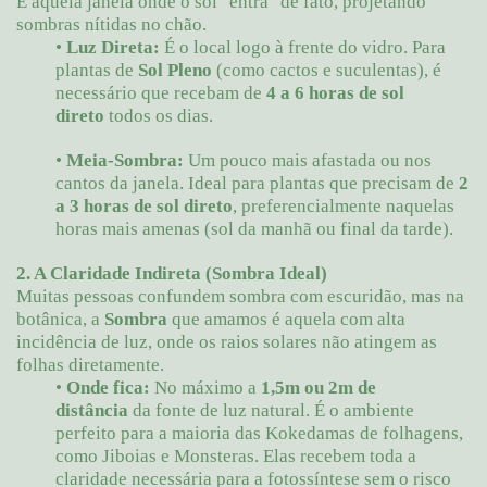
É aquela janela onde o sol "entra" de fato, projetando
sombras nítidas no chão.
•
Luz Direta:
É o local logo à frente do vidro. Para
plantas de
Sol Pleno
(como cactos e suculentas), é
necessário que recebam de
4 a 6 horas de sol
direto
todos os dias.
•
Meia-Sombra:
Um pouco mais afastada ou nos
cantos da janela. Ideal para plantas que precisam de
2
a 3 horas de sol direto
, preferencialmente naquelas
horas mais amenas (sol da manhã ou final da tarde).
2. A Claridade Indireta (Sombra Ideal)
Muitas pessoas confundem sombra com escuridão, mas na
botânica, a
Sombra
que amamos é aquela com alta
incidência de luz, onde os raios solares não atingem as
folhas diretamente.
•
Onde fica:
No máximo a
1,5m ou 2m de
distância
da fonte de luz natural. É o ambiente
perfeito para a maioria das Kokedamas de folhagens,
como Jiboias e Monsteras. Elas recebem toda a
claridade necessária para a fotossíntese sem o risco