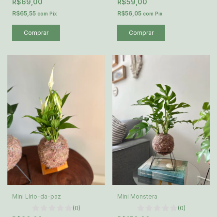
R$69,00
R$59,00
R$65,55
R$56,05
com
Pix
com
Pix
Mini Lírio-da-paz
Mini Monstera
(0)
(0)