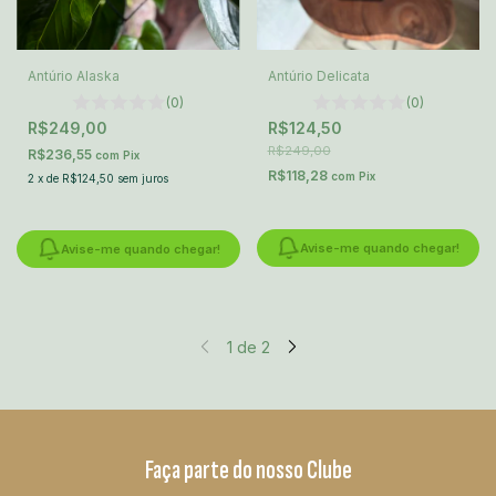
Antúrio Alaska
Antúrio Delicata
(0)
(0)
R$249,00
R$124,50
R$249,00
R$236,55
com
Pix
R$118,28
com
Pix
2
x
de
R$124,50
sem juros
Avise-me quando chegar!
Avise-me quando chegar!
1
de
2
Faça parte do nosso Clube