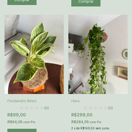
Filodendro Birkin
Hera
(0)
(0)
R$99,00
R$299,00
R$94,05
R$284,05
com
Pix
com
Pix
2
x
de
R$149,50
sem juros