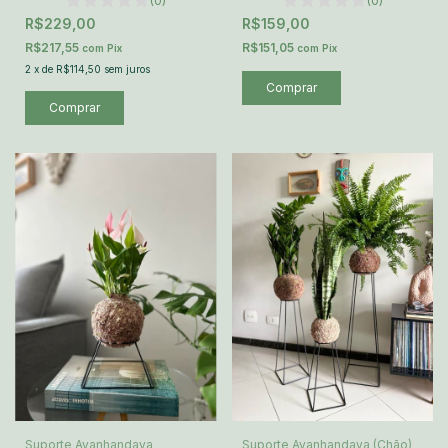
(0)
(0)
R$229,00
R$159,00
R$217,55
R$151,05
com
Pix
com
Pix
2
x
de
R$114,50
sem juros
Suporte Avanhandava
Suporte Avanhandava (Chão)