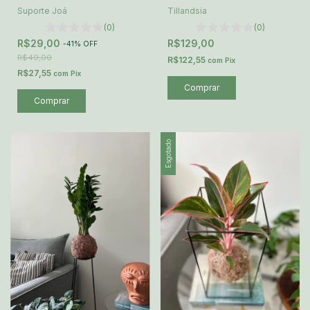
Suporte Joá
Tillandsia
(0)
(0)
R$29,00
R$129,00
-
41
%
OFF
R$49,00
R$122,55
com
Pix
R$27,55
com
Pix
Esgotado