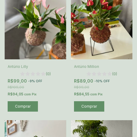
Antúrio Lilly
Antúrio Million
(0)
(0)
R$99,00
R$89,00
-
9
%
OFF
-
10
%
OFF
R$109,00
R$99,00
R$94,05
R$84,55
com
Pix
com
Pix