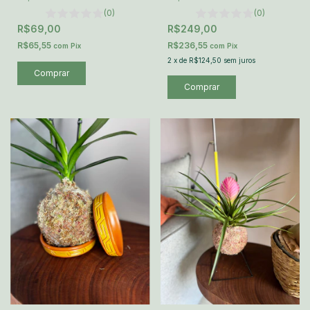
(0)
(0)
R$69,00
R$249,00
R$65,55
R$236,55
com
Pix
com
Pix
2
x
de
R$124,50
sem juros
Comprar