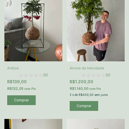
Ardísia
Árvore da felicidade
(0)
(0)
R$139,00
R$1.200,00
R$132,05
R$1.140,00
com
Pix
com
Pix
3
x
de
R$400,00
sem juros