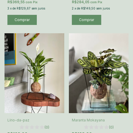
R$369,55
R$284,05
com
Pix
com
Pix
3
x
de
R$129,67
sem juros
2
x
de
R$149,50
sem juros
Lírio-da-paz
Maranta Mokayana
(0)
(0)