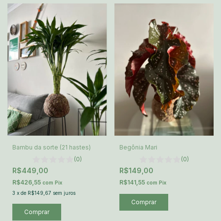
Bambu da sorte (21 hastes)
Begônia Mari
(0)
(0)
R$449,00
R$149,00
R$426,55
R$141,55
com
Pix
com
Pix
3
x
de
R$149,67
sem juros