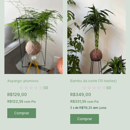
Aspargo-plumoso
Bambu da sorte (10 hastes)
(0)
(0)
R$129,00
R$349,00
R$122,55
R$331,55
com
Pix
com
Pix
3
x
de
R$116,33
sem juros