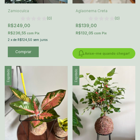
Zamioculca
Aglaonema Creta
(0)
(0)
R$249,00
R$139,00
R$236,55
R$132,05
com
Pix
com
Pix
2
x
de
R$124,50
sem juros
Avise-me quando chegar!
Esgotado
Esgotado