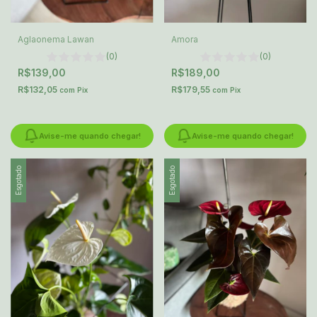
Aglaonema Lawan
Amora
(0)
(0)
R$139,00
R$189,00
R$132,05
R$179,55
com
Pix
com
Pix
Avise-me quando chegar!
Avise-me quando chegar!
Esgotado
Esgotado