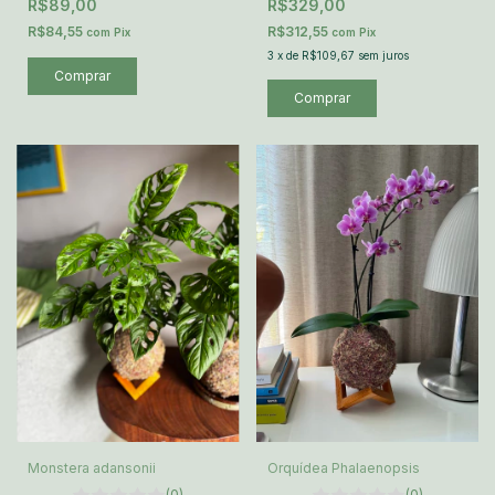
R$89,00
R$329,00
R$84,55
R$312,55
com
Pix
com
Pix
3
x
de
R$109,67
sem juros
Comprar
Monstera adansonii
Orquídea Phalaenopsis
(0)
(0)