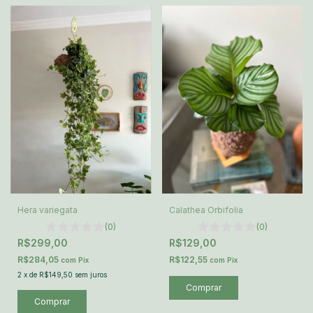
Hera variegata
Calathea Orbifolia
(0)
(0)
R$299,00
R$129,00
R$284,05
R$122,55
com
Pix
com
Pix
2
x
de
R$149,50
sem juros