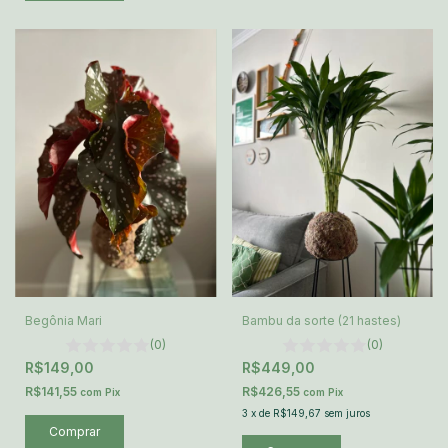
Begônia Mari
Bambu da sorte (21 hastes)
(0)
(0)
R$149,00
R$449,00
R$141,55
R$426,55
com
Pix
com
Pix
3
x
de
R$149,67
sem juros