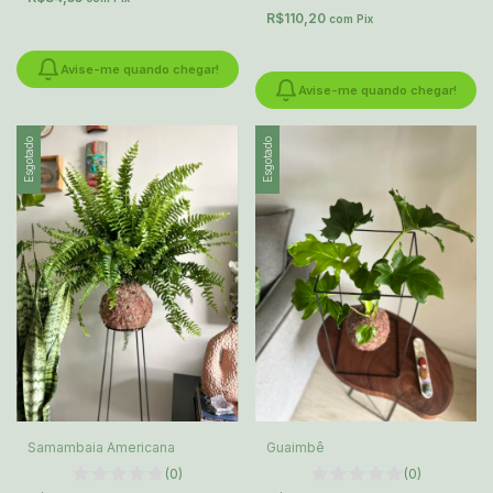
R$110,20
com
Pix
Avise-me quando chegar!
Avise-me quando chegar!
Esgotado
Esgotado
Samambaia Americana
Guaimbê
(0)
(0)