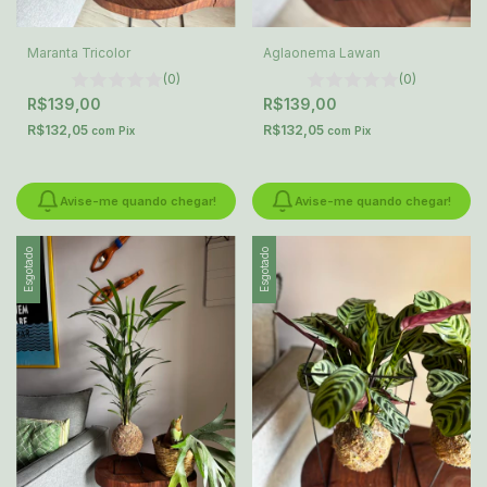
Maranta Tricolor
Aglaonema Lawan
(0)
(0)
R$139,00
R$139,00
R$132,05
R$132,05
com
Pix
com
Pix
Avise-me quando chegar!
Avise-me quando chegar!
Esgotado
Esgotado