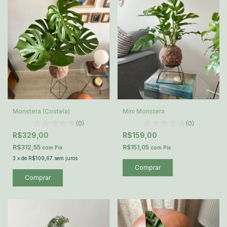
Monstera (Costela)
Mini Monstera
(0)
(0)
R$329,00
R$159,00
R$312,55
R$151,05
com
Pix
com
Pix
3
x
de
R$109,67
sem juros
Comprar