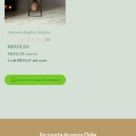
Palmeira Raphis Grande
(0)
R$329,00
R$312,55
com
Pix
3
x
de
R$109,67
sem juros
Avise-me quando chegar!
Faça parte do nosso Clube