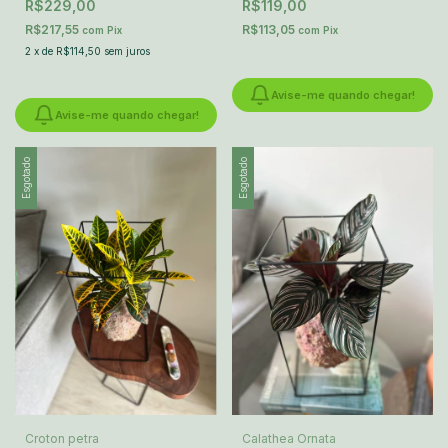
R$229,00
R$119,00
R$217,55
R$113,05
com
Pix
com
Pix
2
x
de
R$114,50
sem juros
Avise-me quando chegar!
Avise-me quando chegar!
Esgotado
Esgotado
Croton petra
Calathea Ornata