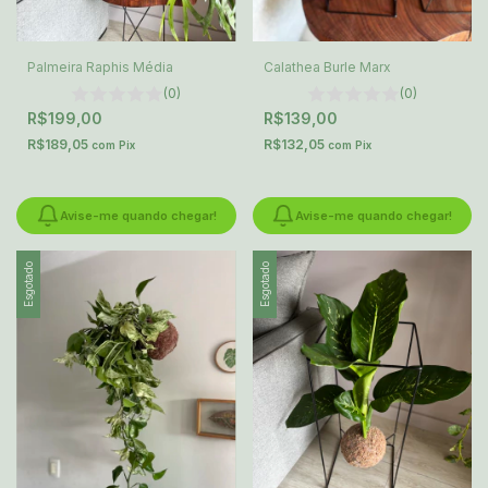
Palmeira Raphis Média
Calathea Burle Marx
(0)
(0)
R$199,00
R$139,00
R$189,05
R$132,05
com
Pix
com
Pix
Avise-me quando chegar!
Avise-me quando chegar!
Esgotado
Esgotado