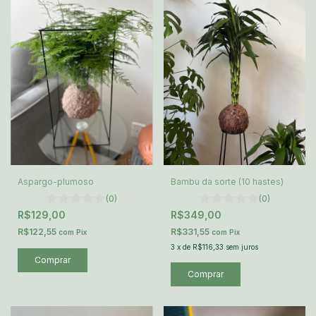
Aspargo-plumoso
Bambu da sorte (10 hastes)
(0)
(0)
R$129,00
R$349,00
R$122,55
R$331,55
com
Pix
com
Pix
3
x
de
R$116,33
sem juros