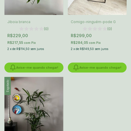
Jiboia branca
Comigo-ninguém-pode G
(0)
(0)
R$229,00
R$299,00
R$217,55
R$284,05
com
Pix
com
Pix
2
x
de
R$114,50
sem juros
2
x
de
R$149,50
sem juros
Avise-me quando chegar!
Avise-me quando chegar!
Esgotado