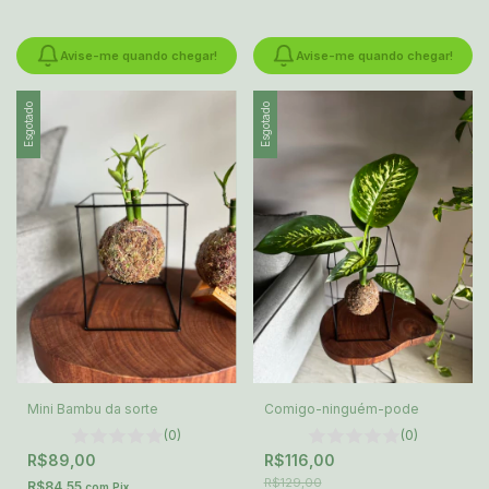
Avise-me quando chegar!
Avise-me quando chegar!
Esgotado
Esgotado
Mini Bambu da sorte
Comigo-ninguém-pode
(0)
(0)
R$89,00
R$116,00
R$129,00
R$84,55
com
Pix