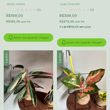
Jibóia média
Jade (Grande)
(0)
(0)
R$199,00
R$399,00
R$189,05
R$379,05
com
Pix
com
Pix
3
x
de
R$133,00
sem juros
Avise-me quando chegar!
Avise-me quando chegar!
Esgotado
Esgotado