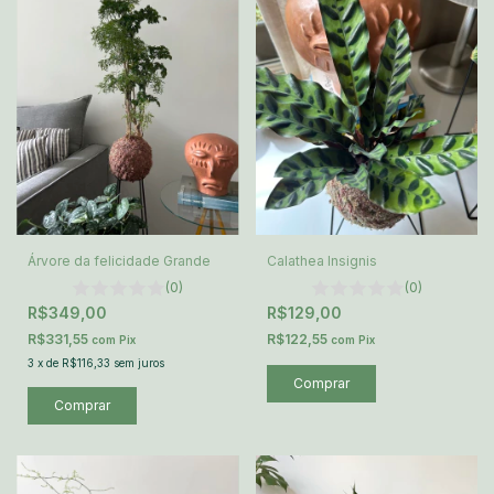
Árvore da felicidade Grande
Calathea Insignis
(0)
(0)
R$349,00
R$129,00
R$331,55
R$122,55
com
Pix
com
Pix
3
x
de
R$116,33
sem juros