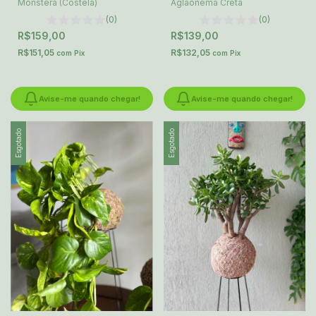
Monstera (Costela)
Aglaonema Creta
(0)
(0)
R$159,00
R$139,00
R$151,05
R$132,05
com
Pix
com
Pix
Avise-me quando chegar!
Avise-me quando chegar!
Esgotado
Esgotado