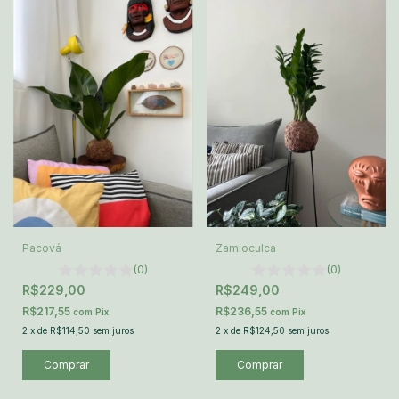
Pacová
Zamioculca
(0)
(0)
R$229,00
R$249,00
R$217,55
R$236,55
com
Pix
com
Pix
2
x
de
R$114,50
sem juros
2
x
de
R$124,50
sem juros