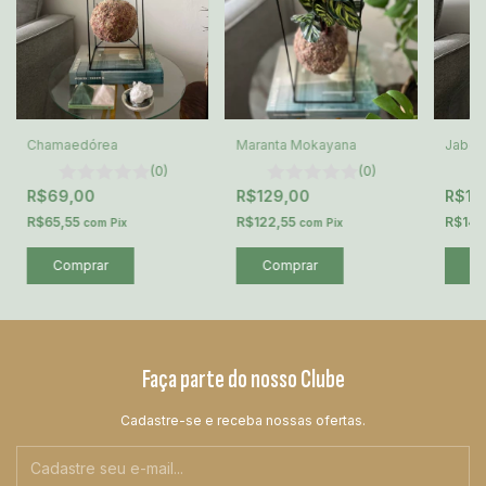
Chamaedórea
Maranta Mokayana
Jabot
(0)
(0)
R$69,00
R$129,00
R$14
R$65,55
R$122,55
R$141
com
Pix
com
Pix
Faça parte do nosso Clube
Cadastre-se e receba nossas ofertas.