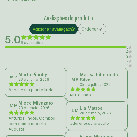
Avaliações do produto
Ordenar
Adicionar avaliação
5.0
8 avaliações
5
4
3
2
1
Marta Piauhy
Marisa Ribeiro da
M P
26 de julho, 2026
M R
Silva
05 de julho, 2026
Achei essa planta linda
Muito lindo
Mieco Miyazato
M M
23 de maio, 2026
Lia Mattos
L M
20 de maio, 2026
Antúrios lindos. Compôs
adorei esse produto.
bem com o suporte
Augusta.
Bruno Marques