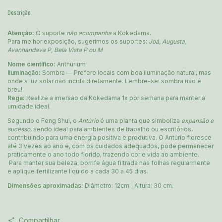
Descrição
Atenção:
O suporte
não acompanha
a Kokedama.
Para melhor exposição, sugerimos os suportes:
Joá, Augusta,
Avanhandava P, Bela Vista P ou M
Nome científico:
Anthurium
Iluminação:
Sombra — Prefere locais com boa iluminação natural, mas
onde a luz solar não incida diretamente. Lembre-se: sombra não é
breu!
Rega:
Realize a imersão da Kokedama 1x por semana para manter a
umidade ideal.
Segundo o Feng Shui, o
Antúrio
é uma planta que simboliza
expansão e
sucesso
, sendo ideal para ambientes de trabalho ou escritórios,
contribuindo para uma energia positiva e produtiva. O Antúrio floresce
até 3 vezes ao ano e, com os cuidados adequados, pode permanecer
praticamente o ano todo florido, trazendo cor e vida ao ambiente.
Para manter sua beleza, borrife água filtrada nas folhas regularmente
e aplique fertilizante líquido a cada 30 a 45 dias.
Dimensões aproximadas:
Diâmetro: 12cm | Altura: 30 cm.
Compartilhar