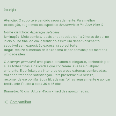
Descrição
Atenção:
O suporte é vendido separadamente. Para melhor
exposição, sugerimos os suportes:
Avanhandava P
e
Bela Vista G
.
Nome científico:
Asparagus setaceus
luminação:
Meia sombra, locais onde recebe de 1 a 2 horas de sol no
início ou no final do dia, garantindo assim um desenvolvimento
saudável sem exposição excessiva ao sol forte.
Rega:
Realize a imersão da Kokedama 1x por semana para manter a
umidade ideal.
O
Aspargo-plumoso
é uma planta ornamental elegante, conhecida por
suas folhas finas e delicadas que conferem leveza a qualquer
ambiente. É perfeita para interiores ou áreas externas sombreadas,
trazendo frescor e sofisticação. Para preservar sua beleza,
recomenda-se borrifar água filtrada nas folhas regularmente e aplicar
fertilizante líquido a cada 30 a 45 dias.
Diâmetro:
16 cm |
Altura:
45cm - medidas aproximadas.
Compartilhar