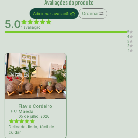
Avaliações do produto
Ordenar
Adicionar avaliação
5.0
1 avaliação
5
4
3
2
1
Flavio Cordeiro
F C
Maeda
05 de julho, 2026
Delicado, lindo, fácil de
cuidar