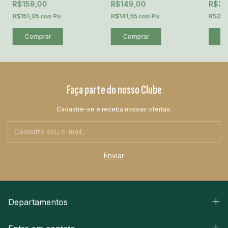
R$159,00
R$149,00
R$24
R$151,05
R$141,55
R$22
com
Pix
com
Pix
Faça parte do nosso Clube
Cadastre-se e receba nossas ofertas.
Departamentos