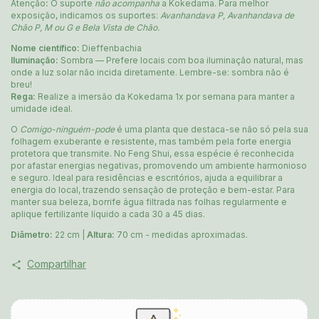
Atenção
:
O suporte
não acompanha
a Kokedama. Para melhor
exposição, indicamos os suportes:
Avanhandava P, Avanhandava de
Chão P, M ou G e Bela Vista de Chão.
Nome científico:
Dieffenbachia
Iluminação:
Sombra — Prefere locais com boa iluminação natural, mas
onde a luz solar não incida diretamente. Lembre-se: sombra não é
breu!
Rega:
Realize a imersão da Kokedama 1x por semana para manter a
umidade ideal.
O
Comigo-ninguém-pode
é uma planta que destaca-se não só pela sua
folhagem exuberante e resistente, mas também pela forte energia
protetora que transmite. No Feng Shui, essa espécie é reconhecida
por afastar energias negativas, promovendo um ambiente harmonioso
e seguro. Ideal para residências e escritórios, ajuda a equilibrar a
energia do local, trazendo sensação de proteção e bem-estar. Para
manter sua beleza, borrife água filtrada nas folhas regularmente e
aplique fertilizante líquido a cada 30 a 45 dias.
Diâmetro:
22 cm |
Altura:
70 cm - medidas aproximadas.
Compartilhar