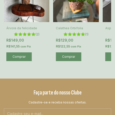
Árvore da felicidade
Calathea Orbifolia
Aspar
(2)
(1)
R$149,00
R$129,00
R$12
R$141,55
R$122,55
R$122
com
Pix
com
Pix
Faça parte do nosso Clube
Cadastre-se e receba nossas ofertas.