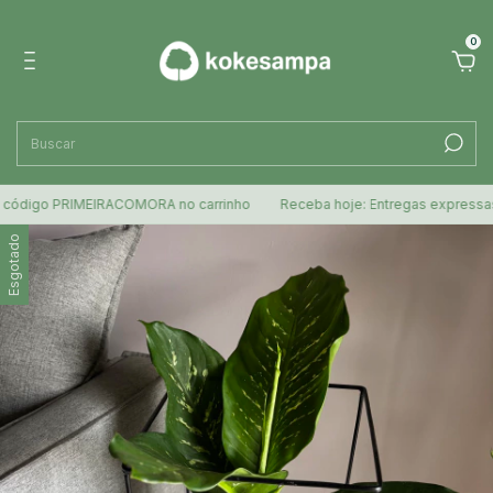
0
o PRIMEIRACOMORA no carrinho
Receba hoje: Entregas expressas para 
Esgotado