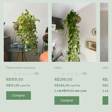
Peperomia serpens
Hera
Hera v
(0)
(0)
R$159,00
R$299,00
R$29
R$151,05
R$284,05
R$28
com
Pix
com
Pix
2
x
de
R$149,50
sem juros
2
x
de
R