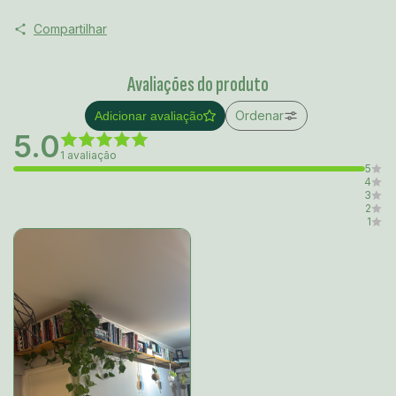
Compartilhar
Avaliações do produto
Ordenar
Adicionar avaliação
5.0
1 avaliação
5
4
3
2
1