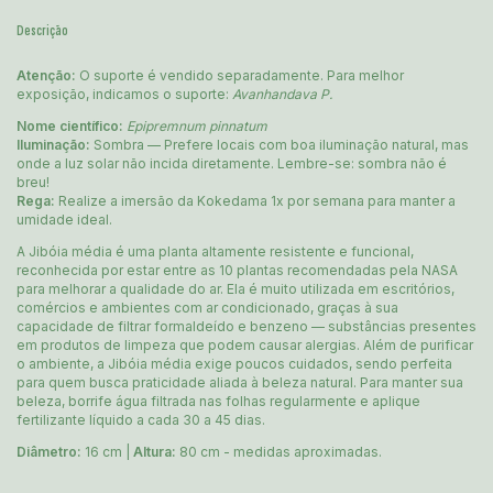
Descrição
Atenção:
O suporte é vendido separadamente. Para melhor
exposição, indicamos o suporte:
Avanhandava P.
Nome científico:
Epipremnum pinnatum
Iluminação:
Sombra — Prefere locais com boa iluminação natural, mas
onde a luz solar não incida diretamente. Lembre-se: sombra não é
breu!
Rega:
Realize a imersão da Kokedama 1x por semana para manter a
umidade ideal.
A Jibóia média é uma planta altamente resistente e funcional,
reconhecida por estar entre as 10 plantas recomendadas pela NASA
para melhorar a qualidade do ar. Ela é muito utilizada em escritórios,
comércios e ambientes com ar condicionado, graças à sua
capacidade de filtrar formaldeído e benzeno — substâncias presentes
em produtos de limpeza que podem causar alergias. Além de purificar
o ambiente, a Jibóia média exige poucos cuidados, sendo perfeita
para quem busca praticidade aliada à beleza natural. Para manter sua
beleza, borrife água filtrada nas folhas regularmente e aplique
fertilizante líquido a cada 30 a 45 dias.
Diâmetro:
16 cm |
Altura:
80 cm - medidas aproximadas.