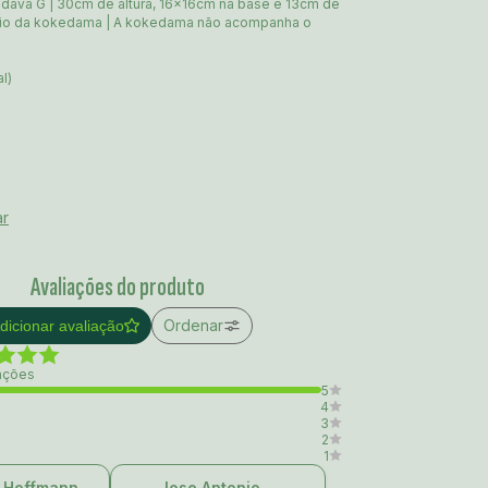
dava G | 30cm de altura, 16x16cm na base e 13cm de
oio da kokedama | A kokedama não acompanha o
l)
ar
Avaliações do produto
Ordenar
dicionar avaliação
iações
5
4
3
2
1
 Hoffmann
Jose Antonio