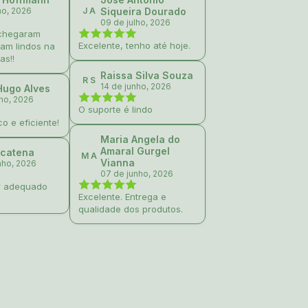
ho, 2026
J A
Siqueira Dourado
09 de julho, 2026
 chegaram
Excelente, tenho até hoje.
ram lindos na
as!!
Raissa Silva Souza
R S
14 de junho, 2026
Hugo Alves
nho, 2026
O suporte é lindo
co e eficiente!
Maria Angela do
Amaral Gurgel
Scatena
M A
Vianna
nho, 2026
07 de junho, 2026
r adequado
Excelente. Entrega e
qualidade dos produtos.