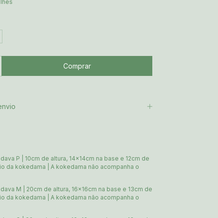
alhes
envio
dava P | 10cm de altura, 14x14cm na base e 12cm de
oio da kokedama | A kokedama não acompanha o
dava M | 20cm de altura, 16x16cm na base e 13cm de
oio da kokedama | A kokedama não acompanha o