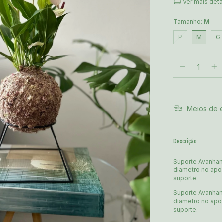
Ver mais det
Tamanho:
M
P
M
G
Meios de 
Descrição
Suporte Avanhan
diametro no ap
suporte.
Suporte Avanhan
diametro no ap
suporte.