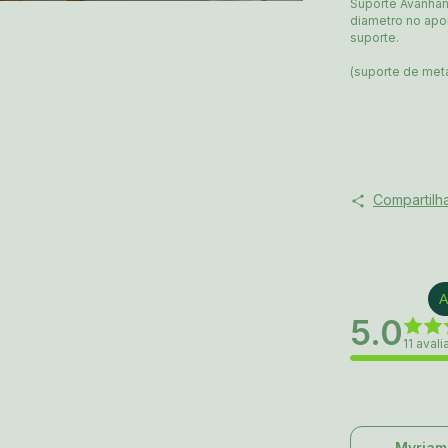
Suporte Avanhan
diametro no ap
suporte.
(suporte de meta
Compartilh
A
5.0
11 aval
Myriam