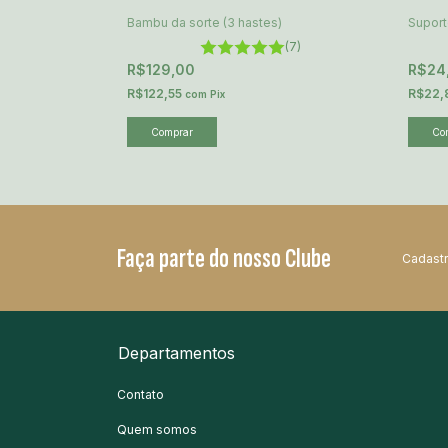
Bambu da sorte (3 hastes)
Suport
(0)
(7)
R$129,00
R$24
R$122,55
R$22,
com
Pix
Faça parte do nosso Clube
Cadastr
Departamentos
Contato
Quem somos