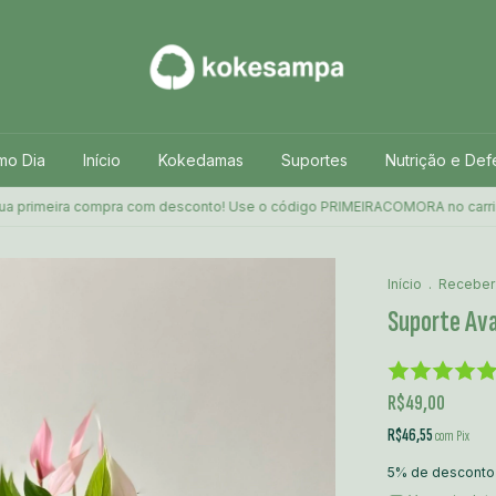
mo Dia
Início
Kokedamas
Suportes
Nutrição e Def
eira compra com desconto! Use o código PRIMEIRACOMORA no carrinho
Início
.
Receber
Suporte Av
R$49,00
R$46,55
com
Pix
5% de desconto