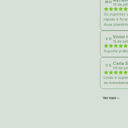
M H
19 de jul
Os suportes
rápido e fica
duas plantinh
Victor 
V H
15 de ju
Suporte práti
Carla 
C S
09 de ju
Lindo e supe
ao kokedama
Ver mais