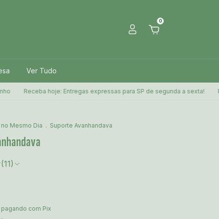
0
esa
Ver Tudo
Receba hoje: Entregas expressas para SP de segunda a sexta!
Presente
 no Mesmo Dia
.
Suporte Avanhandava
anhandava
(11)
pagando com Pix