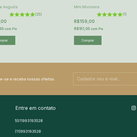
e Augusta
Mini Monstera
(25)
(1)
,00
R$159,00
80
R$151,05
com
Pix
com
Pix
e-se e receba nossas ofertas.
Entre em contato
5511993193528
(11)993193528