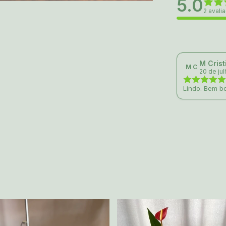
5.0
2 avali
M Crist
M C
20 de ju
Lindo. Bem bo