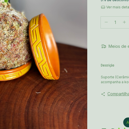
Ver mais det
Meios de 
Descrição
Suporte (Cerâmic
acompanha a k
Compartilh
A