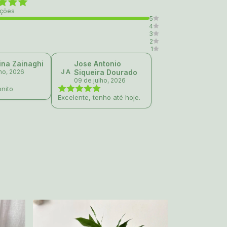
ações
5
4
3
2
1
ina Zainaghi
Jose Antonio
lho, 2026
J A
Siqueira Dourado
09 de julho, 2026
nito
Excelente, tenho até hoje.