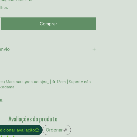
alhes
envio
a) Marajoara @estudiojoa_ | 🔄 12cm | Suporte não
okedama
ar
Avaliações do produto
Ordenar
dicionar avaliação