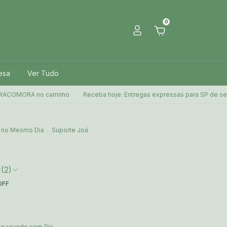
0
esa
Ver Tudo
no carrinho
Receba hoje: Entregas expressas para SP de segunda a se
 no Mesmo Dia
.
Suporte Joá
(2)
OFF
pagando com Pix