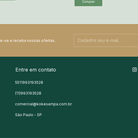
e-se e receba nossas ofertas.
Entre em contato
5511993193528
(11)993193528
comercial@kokesampa.com.br
São Paulo - SP