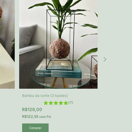
Bambu da sorte (3 hastes)
Calathea Insign
(7)
R$129,00
R$129,00
R$122,55
R$122,55
com
Pix
com
P