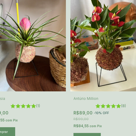
dsia
Antúrio Million
(1)
(8)
9,00
R$89,00
-
10
%
OFF
R$99,00
,55
com
Pix
R$84,55
com
Pix