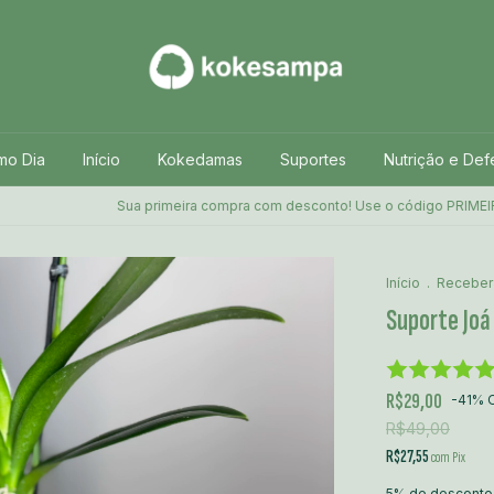
mo Dia
Início
Kokedamas
Suportes
Nutrição e Def
Sua primeira compra com desconto! Use o código PRIMEIRACOMORA 
Início
.
Receber
Suporte Joá
R$29,00
-
41
%
R$49,00
R$27,55
com
Pix
5% de desconto