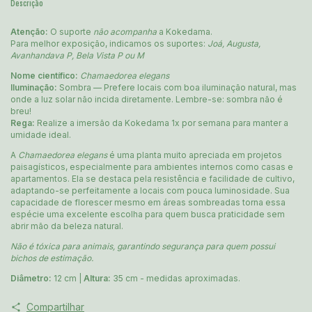
Descrição
Atenção:
O suporte
não acompanha
a Kokedama.
Para melhor exposição, indicamos os suportes:
Joá, Augusta,
Avanhandava P, Bela Vista P ou M
Nome científico:
Chamaedorea elegans
Iluminação:
Sombra — Prefere locais com boa iluminação natural, mas
onde a luz solar não incida diretamente. Lembre-se: sombra não é
breu!
Rega:
Realize a imersão da Kokedama 1x por semana para manter a
umidade ideal.
A
Chamaedorea elegans
é uma planta muito apreciada em projetos
paisagísticos, especialmente para ambientes internos como casas e
apartamentos. Ela se destaca pela resistência e facilidade de cultivo,
adaptando-se perfeitamente a locais com pouca luminosidade. Sua
capacidade de florescer mesmo em áreas sombreadas torna essa
espécie uma excelente escolha para quem busca praticidade sem
abrir mão da beleza natural.
Não é tóxica para animais, garantindo segurança para quem possui
bichos de estimação.
Diâmetro:
12 cm |
Altura:
35 cm - medidas aproximadas.
Compartilhar