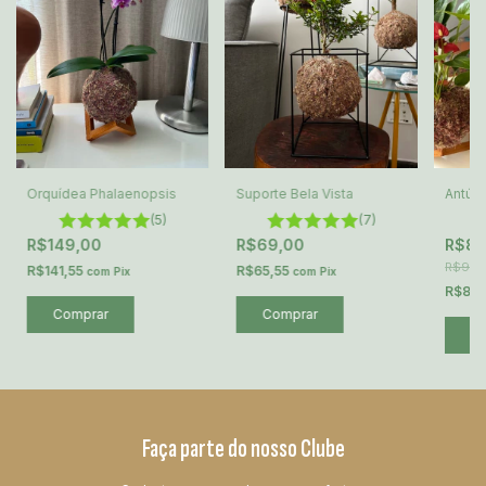
Suporte Bela Vista
Orquídea Phalaenopsis
Antúri
(7)
(5)
R$69,00
R$149,00
R$8
R$99,
R$65,55
R$141,55
com
Pix
com
Pix
R$84,
Comprar
Comprar
Faça parte do nosso Clube