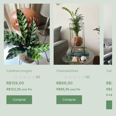
Calathea Insignis
Chamaedórea
Zamio
(0)
(0)
R$129,00
R$69,00
R$24
R$122,55
R$65,55
R$236
com
Pix
com
Pix
2
x
de
R