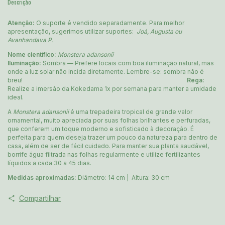
Descrição
Atenção:
O suporte é vendido separadamente. Para melhor
apresentação, sugerimos utilizar suportes:
Joá, Augusta ou
Avanhandava P.
Nome científico:
Monstera adansonii
Iluminação:
Sombra — Prefere locais com boa iluminação natural, mas
onde a luz solar não incida diretamente. Lembre-se: sombra não é
breu!
Rega:
Realize a imersão da Kokedama 1x por semana para manter a umidade
ideal.
A
Monstera adansonii
é uma trepadeira tropical de grande valor
ornamental, muito apreciada por suas folhas brilhantes e perfuradas,
que conferem um toque moderno e sofisticado à decoração. É
perfeita para quem deseja trazer um pouco da natureza para dentro de
casa, além de ser de fácil cuidado. Para manter sua planta saudável,
borrife água filtrada nas folhas regularmente e utilize fertilizantes
líquidos a cada 30 a 45 dias.
Medidas aproximadas:
Diâmetro: 14 cm | Altura: 30 cm
Compartilhar