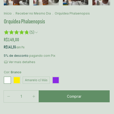
Início
.
Receber no Mesmo Dia
.
Orquídea Phalaenopsis
Orquídea Phalaenopsis
(5)
R$149,00
R$141,55
com
Pix
5% de desconto
pagando com Pix
Ver mais detalhes
Cor:
Branco
Amarelo c/ lilás