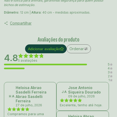
Não é tóxica para animais, garantindo segurança para quem possui
bichos de estimação.
Diâmetro:
12 cm |
Altura:
40 cm - medidas aproximadas.
Compartilhar
Avaliações do produto
Ordenar
Adicionar avaliação
4.8
5 avaliações
5
4
3
2
1
Heloisa Abrao
Jose Antonio
Sasdelli Ferreira
J A
Siqueira Dourado
H A
Abrao Sasdelli
09 de julho, 2026
Ferreira
Excelente, tenho até hoje.
27 de julho, 2026
Compramos para uma
Heloisa Abrao