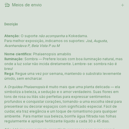
Meios de envio
Descrição
Atenção:
O suporte
não acompanha
a Kokedama.
Para melhor exposição, indicamos os suportes:
Joá, Augusta,
Avanhandava P, Bela Vista P ou M
Nome científico:
Phalaenopsis amabilis
Iluminação:
Sombra — Prefere locais com boa iluminação natural, mas
onde a luz solar não incida diretamente. Lembre-se: sombra não é
breu!
Rega:
Regue uma vez por semana, mantendo o substrato levemente
úmido, sem encharcar.
A
Orquídea Phalaenopsis
é muito mais que uma planta delicada — ela
simboliza a beleza, a sedução e o amor verdadeiro. Suas flores em
tons de rosa ou lilás são perfeitas para expressar sentimentos
profundos e conquistar corações, tornando-a uma escolha ideal para
presentear ou decorar espaços com significado especial. Fácil de
cuidar, ela traz elegância e um toque de romantismo para qualquer
ambiente. Para manter sua beleza, borrife água filtrada nas folhas
regularmente e aplique fertilizante líquido a cada 30 a 45 dias.