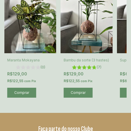
Suport
Maranta Mokayana
Bambu da sorte (3 hastes)
(0)
(7)
R$6
R$129,00
R$129,00
R$65,
R$122,55
R$122,55
com
Pix
com
Pix
C
Faça parte do nosso Clube