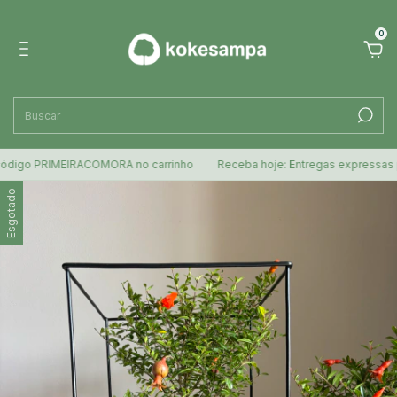
0
 PRIMEIRACOMORA no carrinho
Receba hoje: Entregas expressas para SP
Esgotado