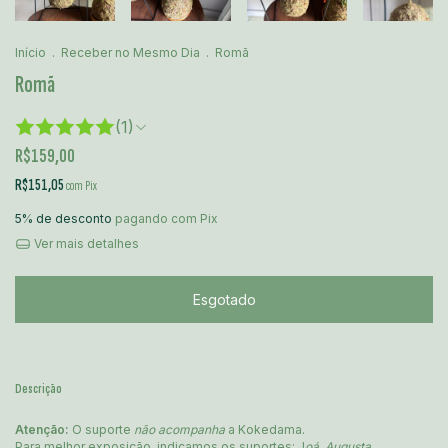
Início
.
Receber no Mesmo Dia
.
Romã
Romã
(1)
R$159,00
R$151,05
com
Pix
5% de desconto
pagando com Pix
Ver mais detalhes
Descrição
Atenção:
O suporte
não acompanha
a Kokedama.
Para melhor exposição, indicamos os suportes: J
oá, Augusta,