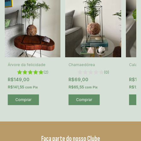
Árvore da felicidade
Chamaedórea
Calath
(2)
(0)
R$149,00
R$69,00
R$12
R$141,55
R$65,55
R$122
com
Pix
com
Pix
Faça parte do nosso Clube