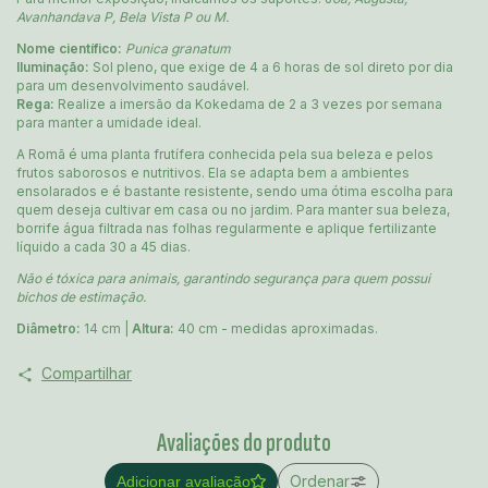
Avanhandava P, Bela Vista P ou M.
Nome científico:
Punica granatum
Iluminação:
Sol pleno, que exige de 4 a 6 horas de sol direto por dia
para um desenvolvimento saudável.
Rega:
Realize a imersão da Kokedama de 2 a 3 vezes por semana
para manter a umidade ideal.
A Romã é uma planta frutífera conhecida pela sua beleza e pelos
frutos saborosos e nutritivos. Ela se adapta bem a ambientes
ensolarados e é bastante resistente, sendo uma ótima escolha para
quem deseja cultivar em casa ou no jardim. Para manter sua beleza,
borrife água filtrada nas folhas regularmente e aplique fertilizante
líquido a cada 30 a 45 dias.
Não é tóxica para animais, garantindo segurança para quem possui
bichos de estimação.
Diâmetro:
14 cm |
Altura:
40 cm - medidas aproximadas.
Compartilhar
Avaliações do produto
Ordenar
Adicionar avaliação