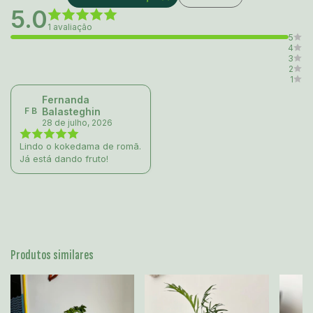
5.0
1 avaliação
5
4
3
2
1
Fernanda
F B
Balasteghin
28 de julho, 2026
Lindo o kokedama de romã.
Já está dando fruto!
Produtos similares