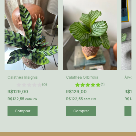
Calathea Insignis
Calathea Orbifolia
Árvore
(0)
(1)
R$129,00
R$129,00
R$14
R$122,55
R$122,55
R$141
com
Pix
com
Pix