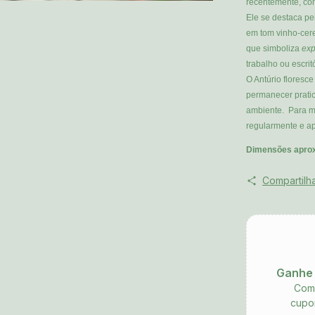
recentemente, con
Ele se destaca pe
em tom vinho-cer
que simboliza
exp
trabalho ou escrit
O Antúrio floresc
permanecer pratic
ambiente. Para ma
regularmente e apl
Dimensões apro
Compartilh
Ganhe 
Comp
cupo