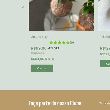
Antúrio Lilly
Tillan
(1)
(9)
R$99,00
R$12
-
9
%
OFF
R$109,00
R$122
R$94,05
com
Pix
o chegar!
Faça parte do nosso Clube
Cadastr