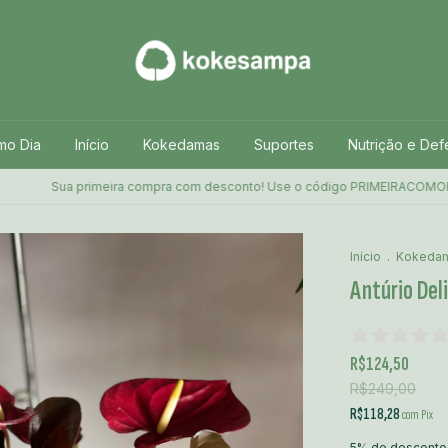
mo Dia
Início
Kokedamas
Suportes
Nutrição e Def
Sua primeira compra com desconto! Use o código PRIMEIRACOMORA no c
Início
.
Kokeda
Antúrio Del
R$124,50
R$249,00
R$118,28
com
Pix
5% de desconto