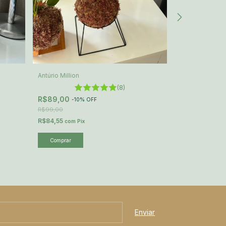
Antúrio Million
Lírio-da-paz
(8)
R$89,00
R$129,00
-
10
%
OFF
R$99,00
R$122,55
com
P
R$84,55
com
Pix