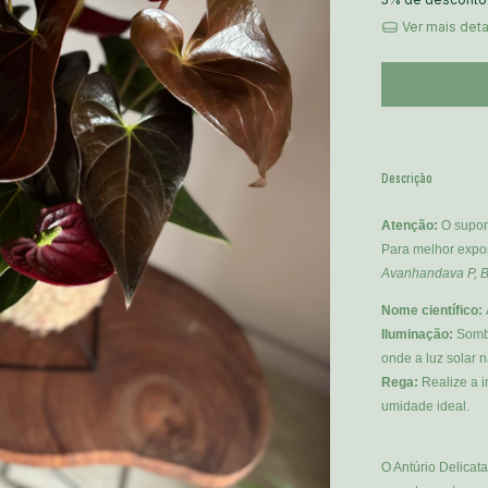
Ver mais det
Descrição
Atenção:
O supor
Para melhor expo
Avanhandava P, B
Nome científico:
Iluminação:
Sombr
onde a luz solar 
Rega:
Realize a 
umidade ideal.
O Antúrio Delicat