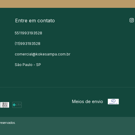
Entre em contato
5511993193528
(11)993193528
comercial@kokesampa.com.br
São Paulo - SP
Meios de envio
reservados.