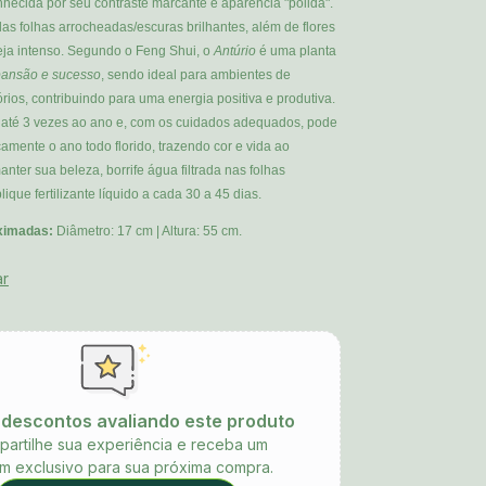
hecida por seu contraste marcante e aparência "polida".
las folhas arrocheadas/escuras brilhantes, além de flores
eja intenso. Segundo o Feng Shui, o
Antúrio
é uma planta
ansão e sucesso
, sendo ideal para ambientes de
órios, contribuindo para uma energia positiva e produtiva.
e até 3 vezes ao ano e, com os cuidados adequados, pode
amente o ano todo florido, trazendo cor e vida ao
nter sua beleza, borrife água filtrada nas folhas
ique fertilizante líquido a cada 30 a 45 dias.
ximadas:
Diâmetro: 17 cm | Altura: 55 cm.
ar
descontos avaliando este produto
artilhe sua experiência e receba um
m exclusivo para sua próxima compra.