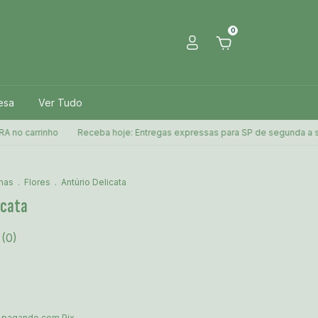
0
esa
Ver Tudo
arrinho
Receba hoje: Entregas expressas para SP de segunda a sexta!
mas
.
Flores
.
Antúrio Delicata
icata
(0)
pagando com Pix