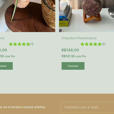
dsia
Orquídea Phalaenopsis
(1)
(5)
9,00
R$149,00
,55
R$141,55
com
Pix
com
Pix
Comprar
e-se e receba nossas ofertas.