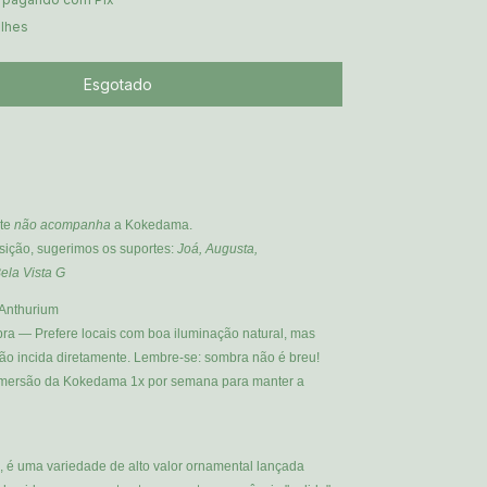
alhes
te
não acompanha
a Kokedama.
sição, sugerimos os suportes:
Joá, Augusta,
ela Vista G
Anthurium
a — Prefere locais com boa iluminação natural, mas
não incida diretamente. Lembre-se: sombra não é breu!
imersão da Kokedama 1x por semana para manter a
a, é uma variedade de alto valor ornamental lançada